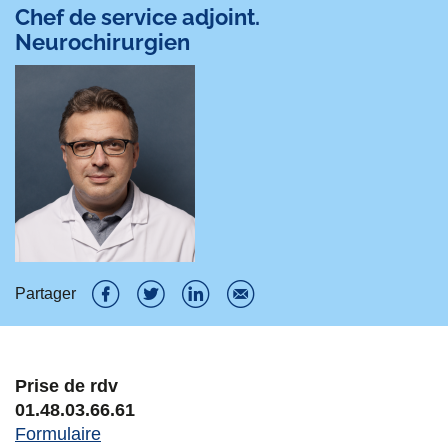
Chef de service adjoint.
Neurochirurgien
Partager
P
P
P
P
a
a
a
a
Prise de rdv
r
r
r
r
01.48.03.66.61
t
t
t
t
Formulaire