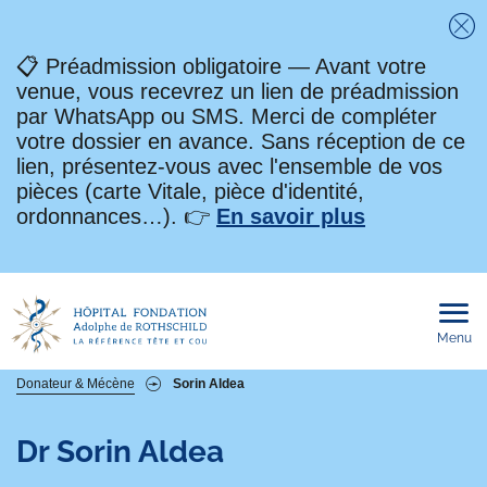
Fe
📋 Préadmission obligatoire — Avant votre
venue, vous recevrez un lien de préadmission
par WhatsApp ou SMS. Merci de compléter
votre dossier en avance. Sans réception de ce
lien, présentez-vous avec l'ensemble de vos
pièces (carte Vitale, pièce d'identité,
ordonnances…). 👉
En savoir plus
Menu
Ouvri
le
men
mobi
Fil
Donateur & Mécène
Sorin Aldea
d'Ariane
Dr
Sorin Aldea