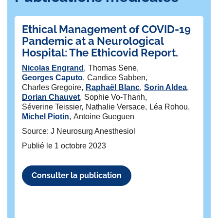
Ethical Management of COVID-19
Su
Pandemic at a Neurological
a
Hospital: The Ethicovid Report.
cl
in
Nicolas Engrand
Thomas Sene
p
Georges Caputo
Candice Sabben
Charles Gregoire
Raphaël Blanc
Sorin Aldea
Ti
Dorian Chauvet
Sophie Vo-Thanh
Mi
Séverine Teissier
Nathalie Versace
Léa Rohou
Lo
Michel Piotin
Antoine Gueguen
Da
Je
Source: J Neurosurg Anesthesiol
An
Publié le
1 octobre 2023
Is
Pi
He
Consulter la publication
So
Ei
Ch
Vi
Xa