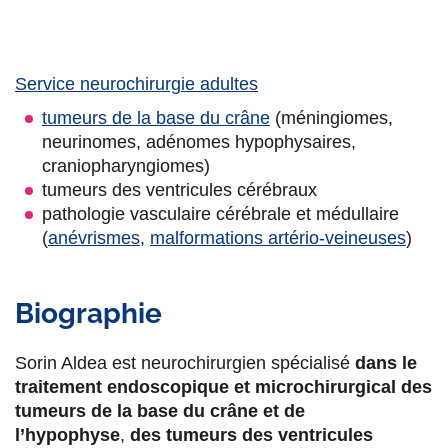
a
a
a
a
g
g
g
g
e
e
e
e
Service neurochirurgie adultes
r
r
r
r
tumeurs de la base du crâne
(méningiomes,
neurinomes, adénomes hypophysaires,
s
s
s
p
craniopharyngiomes)
u
u
u
a
tumeurs des ventricules cérébraux
r
r
r
r
pathologie vasculaire cérébrale et médullaire
(
anévrismes
,
malformations artério-veineuses
)
F
T
L
E
a
w
i
m
Biographie
c
i
n
a
e
t
k
i
Sorin Aldea est neurochirurgien spécialisé
dans le
b
t
e
l
traitement endoscopique et microchirurgical des
tumeurs de la base du crâne et de
o
e
d
l’hypophyse
,
des tumeurs des ventricules