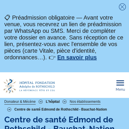
Fe
📋 Préadmission obligatoire — Avant votre
venue, vous recevrez un lien de préadmission
par WhatsApp ou SMS. Merci de compléter
votre dossier en avance. Sans réception de ce
lien, présentez-vous avec l'ensemble de vos
pièces (carte Vitale, pièce d'identité,
ordonnances…). 👉
En savoir plus
Menu
Ouvri
le
men
mobi
Fil
Donateur & Mécène
L'hôpital
Nos établissements
Centre de santé Edmond de Rothschild - Bauchat-Nation
d'Ariane
Centre de santé Edmond de
Rothschild - Bauchat-Nation