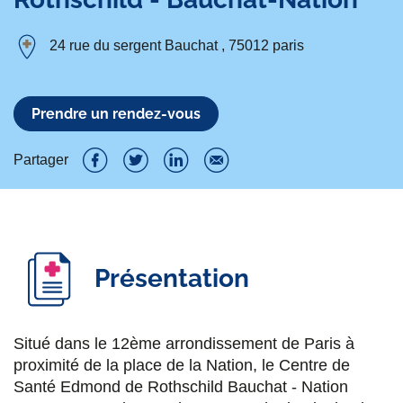
24 rue du sergent Bauchat , 75012 paris
Prendre un rendez-vous
Partager
P
P
P
P
a
a
a
a
r
r
r
r
Présentation
t
t
t
t
a
a
a
a
g
g
g
g
Situé dans le 12ème arrondissement de Paris à
proximité de la place de la Nation, le Centre de
e
e
e
e
Santé Edmond de Rothschild Bauchat - Nation