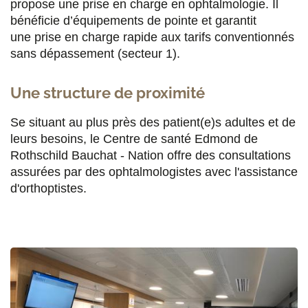
r
r
r
r
propose une prise en charge en ophtalmologie. Il
s
s
s
p
bénéficie d’équipements de pointe et garantit
une prise en charge rapide aux tarifs conventionnés
u
u
u
a
sans dépassement (secteur 1).
r
r
r
r
F
T
L
E
Une structure de proximité
a
w
i
m
Se situant au plus près des patient(e)s adultes et de
c
i
n
a
leurs besoins, le Centre de santé Edmond de
Rothschild Bauchat - Nation offre des consultations
e
t
k
i
assurées par des ophtalmologistes avec l'assistance
b
t
e
l
d'orthoptistes.
o
e
d
o
r
i
k
n