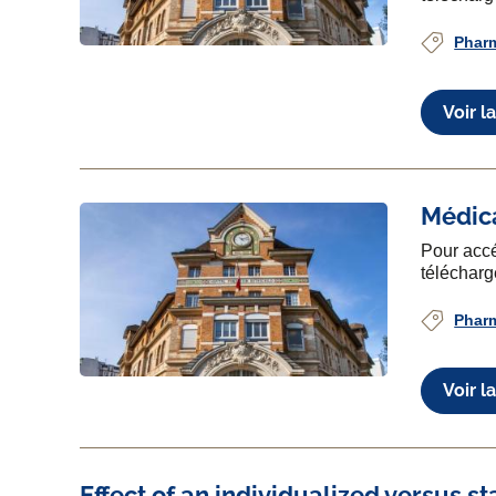
Phar
Voir l
Médic
Pour accé
télécharg
Phar
Voir l
Effect of an individualized versus 