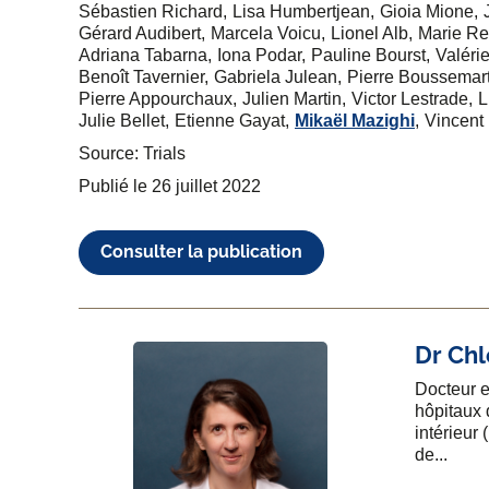
Sébastien Richard
Lisa Humbertjean
Gioia Mione
Gérard Audibert
Marcela Voicu
Lionel Alb
Marie Rei
Adriana Tabarna
Iona Podar
Pauline Bourst
Valéri
Benoît Tavernier
Gabriela Julean
Pierre Boussemar
Pierre Appourchaux
Julien Martin
Victor Lestrade
L
Julie Bellet
Etienne Gayat
Mikaël Mazighi
Vincent
Source: Trials
Publié le
26 juillet 2022
Consulter la publication
Dr
Chl
Docteur e
hôpitaux 
intérieur 
de...