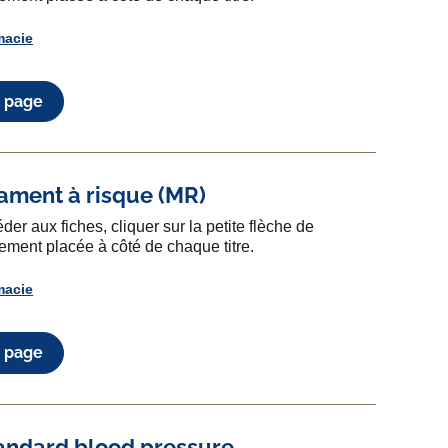
macie
a page
ament à risque (MR)
der aux fiches, cliquer sur la petite flèche de
ement placée à côté de chaque titre.
macie
a page
standard blood pressure