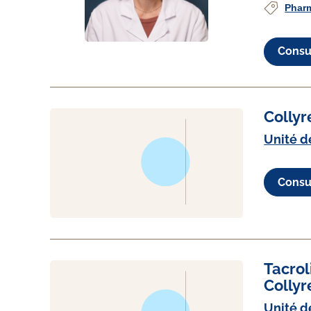
Phar
Consul
Collyr
Unité d
Consul
Tacro
Collyr
Unité d