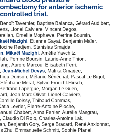
ombectomy for anterior ischemic
ontrolled trial.
Benoît Tavernier
Baptiste Balanca
Gérard Audibert
erts
Lionel Calviere
Vincent Degos
rallah
Ornellia Mophawe
Perrine Boursin
kaël Mazighi
Etienne Gayat
Benjamin Maïer
Hocine Redjem
Stanislas Smajda
in
Mikaël Mazighi
Amélie Yavchitz
llah
Perrine Boursin
Laurie-Anne Thion
gang
Aurore Marcou
Elisabeth Ferri
Jean-Michel Devys
Malika Omarjee
thieu Dorison
Mélanie Sénéchal
Pascal Le Bigot
Stéphane Merat
Sylvie Froucht-Hirsch
Bertrand Lapergue
Morgan Le Guen
ard
Jean-Marc Olivot
Lionel Calviere
Camille Boissy
Thibaud Cammas
Katia Levrier
Pierre-Antoine Pioche
nuel Chabert
Anna Ferrier
Aurélie Masgrau
Claudio Di Roio
Charles-Antoine Lak
ian
Benjamin Gory
Serge Bracard
René Anxionnat
is Zhu
Emmanuelle Schmitt
Sophie Planel