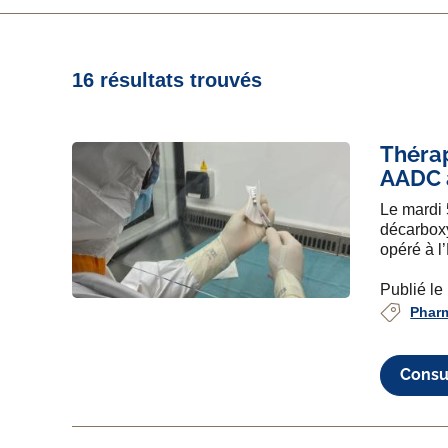
16 résultats trouvés
Thérap
AADC 
Le mardi 
décarbox
opéré à l
Publié l
Phar
Consul