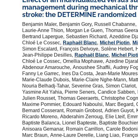
management during mechanical thr
stroke: the DETERMINE randomized c
Benjamin Maïer
Benjamin Gory
Russell Chabanne
Laurie-Anne Thion
Morgan Le Guen
Thomas Geera
Bertrand Lapergue
Sebastien Richard
Azeddine Dja
Chloé Le Cossec
Raphaël Blanc
Michel Piotin
Mi
Simon Escalard
François Delvoye
Solène Hebert
Jean-Philippe Desilles
Raphaël Blanc
Michel Piot
Chloé Le Cossec
Ornellia Mophawe
Azedine Djara
Abdenour Amarouche
Anoushee Shaffii
Audrey Fo
Fanny Le Garrec
Ines Da Costa
Jean-Marie Moures
Marie-Claude Dubois
Marie-Claire Nghe-Mann
Mat
Nouria Belhadj-Tahar
Severine Gras
Simon Clariot
Yasmine Ait Yahia
Pierre Seners
Candice Sabben
Julien Rousset
Thomas Geeraerts
Christophe Cogn
Maxime Pommier
Edouard Naboulsi
Marc Begard
Bernard Cosserant
Romain Grobost
Adrien Guyot
Ricardo Moreno
Abderahim Zerroug
Elie Lteif
Emma
Baptiste Balanca
Lionel Bapteste
Baptiste Bouchier
Anisoara Gemanar
Romain Carrillon
Carole Bodon
Marc Braun
Anne-Laure Derelle
Liang Liao
Franço