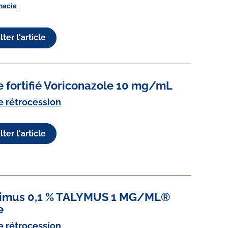
macie
ter l'article
e fortifié Voriconazole 10 mg/mL
e rétrocession
ter l'article
limus 0,1 % TALYMUS 1 MG/ML®
e
e rétrocession