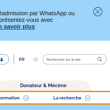
préadmission par WhatsApp ou
 présentez-vous avec
Fer
n savoir plus
Rechercher
Reche
Donateur & Mécène
formation
La recherche