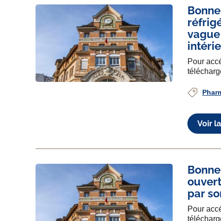
Bonnes
réfrig
vague
intérie
Pour accé
télécharg
Phar
Voir l
Bonne
ouvert
par s
Pour accé
télécharg