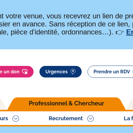
t votre venue, vous recevrez un lien de 
ier en avance. Sans réception de ce lien,
ale, pièce d'identité, ordonnances…). 👉
E
re un don
Urgences
Prendre un RDV
Professionnel & Chercheur
urs
Recrutement
La 