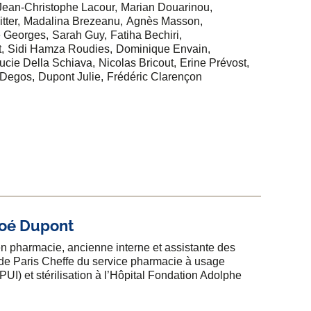
Jean-Christophe Lacour
Marian Douarinou
tter
Madalina Brezeanu
Agnès Masson
e Georges
Sarah Guy
Fatiha Bechiri
t
Sidi Hamza Roudies
Dominique Envain
ucie Della Schiava
Nicolas Bricout
Erine Prévost
 Degos
Dupont Julie
Frédéric Clarençon
oé Dupont
n pharmacie, ancienne interne et assistante des
de Paris Cheffe du service pharmacie à usage
(PUI) et stérilisation à l’Hôpital Fondation Adolphe