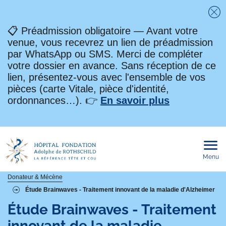
Fe
📋 Préadmission obligatoire — Avant votre
venue, vous recevrez un lien de préadmission
par WhatsApp ou SMS. Merci de compléter
votre dossier en avance. Sans réception de ce
lien, présentez-vous avec l'ensemble de vos
pièces (carte Vitale, pièce d'identité,
ordonnances…). 👉
En savoir plus
Menu
Ouvri
le
men
mobi
Fil
Donateur & Mécène
Étude Brainwaves - Traitement innovant de la maladie d'Alzheimer
d'Ariane
Étude Brainwaves - Traitement
innovant de la maladie