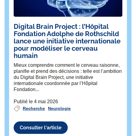
Digital Brain Project : l’Hôpital
La
Fondation Adolphe de Rothschild
l’
lance une initiative internationale
À l
pour modéliser le cerveau
Un
humain
en
l’h
Mieux comprendre comment le cerveau raisonne,
planifie et prend des décisions : telle est l’ambition
Pu
du Digital Brain Project, une initiative
internationale coordonnée par l’Hôpital
Fondation...
Publié le 4 mai 2026
Recherche
Neurologie
Consulter l'article