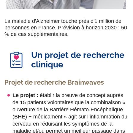
u
u
u
a
r
r
r
r
La maladie d'Alzheimer touche près d'1 million de
F
T
L
E
personnes en France. Prévision à horizon 2030 : 50
a
w
i
m
% de cas supplémentaires.
c
i
n
a
e
Un projet de recherche
t
k
i
clinique
b
t
e
l
o
e
d
Projet de recherche Brainwaves
o
r
i
k
n
Le projet :
établir la preuve de concept auprès
de 15 patients volontaires que la combinaison «
ouverture de la Barrière Hémato-Encéphalique
(BHE) + médicament » agit sur l’inflammation du
cerveau en réduisant les symptômes de la
maladie et/ou permet un meilleur passage dans