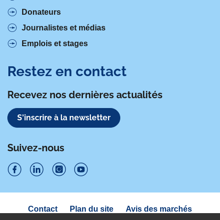
Donateurs
Journalistes et médias
Emplois et stages
Restez en contact
Recevez nos dernières actualités
S'inscrire à la newsletter
Suivez-nous
S
S
S
S
u
u
u
u
Navigation
Contact
Plan du site
Avis des marchés
i
sous
i
i
i