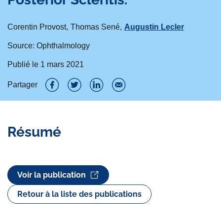
Corentin Provost
Thomas Sené
Augustin Lecler
Source: Ophthalmology
Publié le
1 mars 2021
Partager
P
P
P
P
a
a
a
a
Résumé
r
r
r
r
t
t
t
t
a
a
a
a
Voir la publication
g
g
g
g
Retour à la liste des publications
e
e
e
e
r
r
r
r