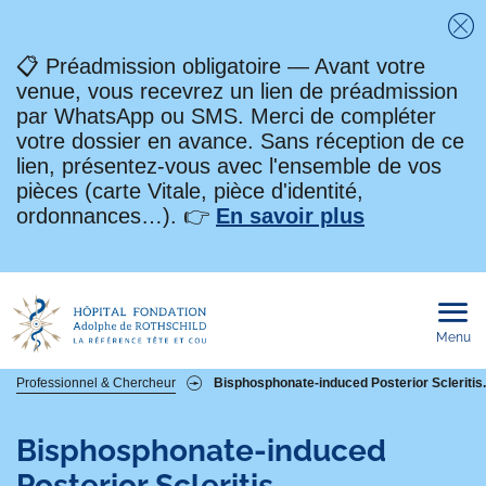
Fe
📋 Préadmission obligatoire — Avant votre
venue, vous recevrez un lien de préadmission
par WhatsApp ou SMS. Merci de compléter
votre dossier en avance. Sans réception de ce
lien, présentez-vous avec l'ensemble de vos
pièces (carte Vitale, pièce d'identité,
ordonnances…). 👉
En savoir plus
Menu
Ouvri
le
men
mobi
Fil
Professionnel & Chercheur
Bisphosphonate-induced Posterior Scleritis.
d'Ariane
Bisphosphonate-induced
Posterior Scleritis.