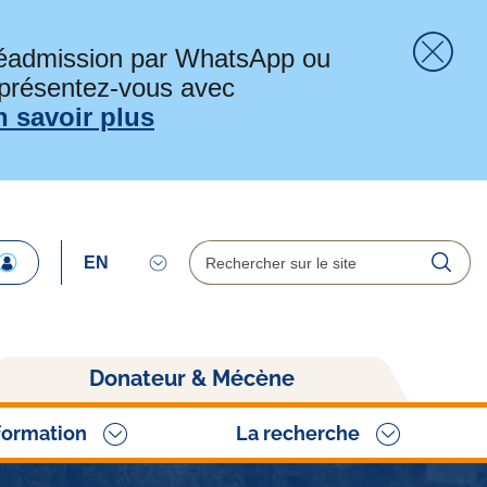
préadmission par WhatsApp ou
 présentez-vous avec
Fer
n savoir plus
Rechercher
Reche
Donateur & Mécène
formation
La recherche