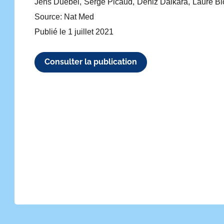
Jens Duebel
Serge Picaud
Deniz Dalkara
Laure Bl
Source: Nat Med
Publié le
1 juillet 2021
ivant
Consulter la publication