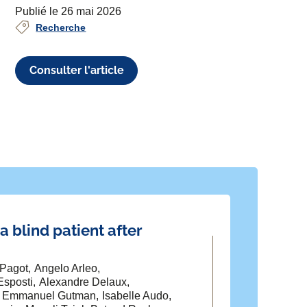
Publié le 26 mai 2026
Recherche
Consulter l'article
 a blind patient after
Safety and e
successful 
TARGET): a m
 Pagot
Angelo Arleo
Esposti
Alexandre Delaux
Mikael Mazighi
S
Emmanuel Gutman
Isabelle Audo
Jerome Berge
Ar