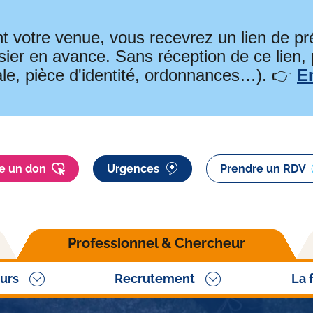
t votre venue, vous recevrez un lien de 
ier en avance. Sans réception de ce lien,
ale, pièce d'identité, ordonnances…). 👉
E
re un don
Urgences
Prendre un RDV
Professionnel & Chercheur
urs
Recrutement
La 