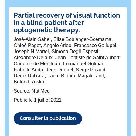
Partial recovery of visual function
Sa
in a blind patient after
b
optogenetic therapy.
s
in
José-Alain Sahel
Elise Boulanger-Scemama
T
Chloé Pagot
Angelo Arleo
Francesco Galluppi
la
Joseph N Martel
Simona Degli Esposti
Alexandre Delaux
Jean-Baptiste de Saint Aubert
Mi
Caroline de Montleau
Emmanuel Gutman
Be
Isabelle Audo
Jens Duebel
Serge Picaud
Je
Deniz Dalkara
Laure Blouin
Magali Taiel
Je
Botond Roska
Al
Source: Nat Med
Ad
Si
Publié le
1 juillet 2021
Ho
Ro
Fr
Consulter la publication
Ma
Ca
Ju