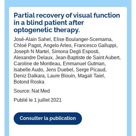
Partial recovery of visual function
Sa
in a blind patient after
b
optogenetic therapy.
s
in
José-Alain Sahel
Elise Boulanger-Scemama
T
Chloé Pagot
Angelo Arleo
Francesco Galluppi
la
Joseph N Martel
Simona Degli Esposti
Alexandre Delaux
Jean-Baptiste de Saint Aubert
Mi
Caroline de Montleau
Emmanuel Gutman
Be
Isabelle Audo
Jens Duebel
Serge Picaud
Je
Deniz Dalkara
Laure Blouin
Magali Taiel
Je
Botond Roska
Al
Source: Nat Med
Ad
Si
Publié le
1 juillet 2021
Ho
Ro
Fr
Consulter la publication
Ma
Ca
Ju