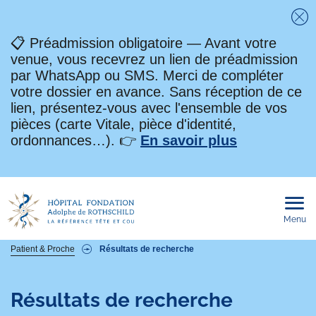
Fe
📋 Préadmission obligatoire — Avant votre
venue, vous recevrez un lien de préadmission
par WhatsApp ou SMS. Merci de compléter
votre dossier en avance. Sans réception de ce
lien, présentez-vous avec l'ensemble de vos
pièces (carte Vitale, pièce d'identité,
ordonnances…). 👉
En savoir plus
Menu
Ouvri
le
men
mobi
Fil
Patient & Proche
Résultats de recherche
d'Ariane
Résultats de recherche