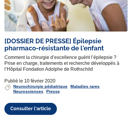
[DOSSIER DE PRESSE] Épilepsie
pharmaco-résistante de l'enfant
Comment la chirurgie d’excellence guérit l’épilepsie ?
Prise en charge, traitements et recherche développés à
l’Hôpital Fondation Adolphe de Rothschild
Publié le 10 février 2020
Neurochirurgie pédiatrique
Maladies rares
Neurosciences
Presse
Consulter l'article
P