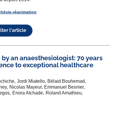
hésie-réanimation
ter l'article
 by an anaesthesiologist: 70 years
ience to exceptional healthcare
uchiche
Jordi Miatello
Bélaid Bouhemad
ney
Nicolas Mayeur
Emmanuel Besnier
Degos
Enora Atchade
Roland Amathieu