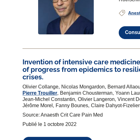
Anest
Consul
Invention of intensive care medicine
of progress from epidemics to resil
crises.
Olivier Collange
Nicolas Mongardon
Bernard Allao
Pierre Trouiller
Benjamin Chousterman
Yoann Lau
Jean-Michel Constantin
Olivier Langeron
Vincent 
Jérôme Morel
Fanny Bounes
Claire Dahyot-Fizelier
Source: Anaesth Crit Care Pain Med
Publié le
1 octobre 2022