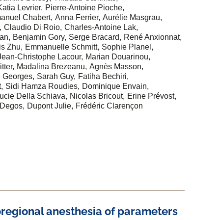
Katia Levrier
Pierre-Antoine Pioche
nuel Chabert
Anna Ferrier
Aurélie Masgrau
Claudio Di Roio
Charles-Antoine Lak
ian
Benjamin Gory
Serge Bracard
René Anxionnat
is Zhu
Emmanuelle Schmitt
Sophie Planel
Jean-Christophe Lacour
Marian Douarinou
tter
Madalina Brezeanu
Agnès Masson
e Georges
Sarah Guy
Fatiha Bechiri
t
Sidi Hamza Roudies
Dominique Envain
ucie Della Schiava
Nicolas Bricout
Erine Prévost
 Degos
Dupont Julie
Frédéric Clarençon
coregional anesthesia of parameters