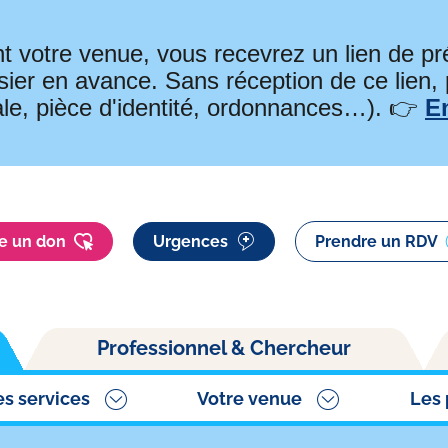
t votre venue, vous recevrez un lien de 
ier en avance. Sans réception de ce lien,
ale, pièce d'identité, ordonnances…). 👉
E
re un don
Urgences
Prendre un RDV
Professionnel & Chercheur
es services
Votre venue
Les 