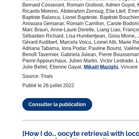
Bernard Cosserant
Romain Grobost
Adrien Guyot
Ricardo Moreno
Abderahim Zerroug
Elie Lteif
Emma
Baptiste Balanca
Lionel Bapteste
Baptiste Bouchier
Anisoara Gemanar
Romain Carrillon
Carole Bodon
Marc Braun
Anne-Laure Derelle
Liang Liao
Franço
Sébastien Richard
Lisa Humbertjean
Gioia Mione
Gérard Audibert
Marcela Voicu
Lionel Alb
Marie Rei
Adriana Tabarna
Iona Podar
Pauline Bourst
Valéri
Benoît Tavernier
Gabriela Julean
Pierre Boussemar
Pierre Appourchaux
Julien Martin
Victor Lestrade
L
Julie Bellet
Etienne Gayat
Mikaël Mazighi
Vincent
Source: Trials
Publié le
26 juillet 2022
Consulter la publication
[How I do… oocyte retrieval with lo