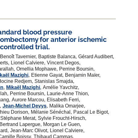
standard blood pressure
ombectomy for anterior ischemic
ontrolled trial.
Benoît Tavernier
Baptiste Balanca
Gérard Audibert
erts
Lionel Calviere
Vincent Degos
rallah
Ornellia Mophawe
Perrine Boursin
kaël Mazighi
Etienne Gayat
Benjamin Maïer
Hocine Redjem
Stanislas Smajda
in
Mikaël Mazighi
Amélie Yavchitz
llah
Perrine Boursin
Laurie-Anne Thion
gang
Aurore Marcou
Elisabeth Ferri
Jean-Michel Devys
Malika Omarjee
thieu Dorison
Mélanie Sénéchal
Pascal Le Bigot
Stéphane Merat
Sylvie Froucht-Hirsch
Bertrand Lapergue
Morgan Le Guen
ard
Jean-Marc Olivot
Lionel Calviere
Camille Boissy
Thibaud Cammas