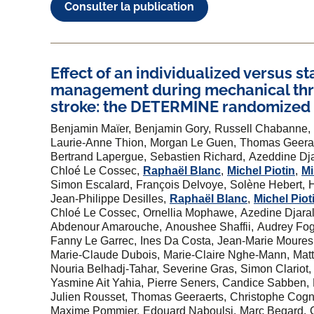
Consulter la publication
Effect of an individualized versus 
management during mechanical thr
stroke: the DETERMINE randomized c
Benjamin Maïer
Benjamin Gory
Russell Chabanne
Laurie-Anne Thion
Morgan Le Guen
Thomas Geera
Bertrand Lapergue
Sebastien Richard
Azeddine Dja
Chloé Le Cossec
Raphaël Blanc
Michel Piotin
Mi
Simon Escalard
François Delvoye
Solène Hebert
Jean-Philippe Desilles
Raphaël Blanc
Michel Piot
Chloé Le Cossec
Ornellia Mophawe
Azedine Djara
Abdenour Amarouche
Anoushee Shaffii
Audrey Fo
Fanny Le Garrec
Ines Da Costa
Jean-Marie Moures
Marie-Claude Dubois
Marie-Claire Nghe-Mann
Mat
Nouria Belhadj-Tahar
Severine Gras
Simon Clariot
Yasmine Ait Yahia
Pierre Seners
Candice Sabben
Julien Rousset
Thomas Geeraerts
Christophe Cogn
Maxime Pommier
Edouard Naboulsi
Marc Begard