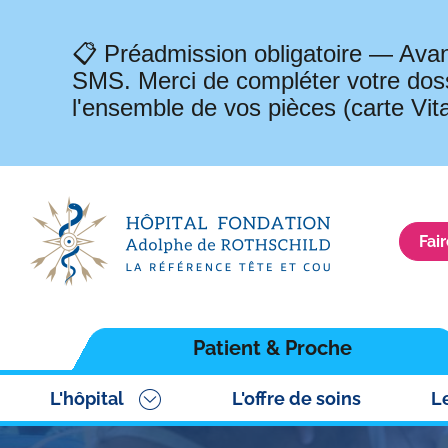
📋 Préadmission obligatoire — Avan
SMS. Merci de compléter votre doss
l'ensemble de vos pièces (carte Vit
Fai
Navigation
Patient & Proche
principale
L'hôpital
L'offre de soins
L