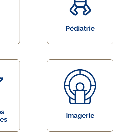
Pédiatrie
és
Imagerie
res