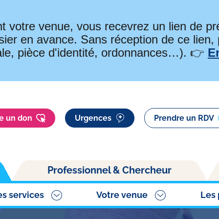
t votre venue, vous recevrez un lien de 
ier en avance. Sans réception de ce lien,
ale, pièce d'identité, ordonnances…). 👉
E
re un don
Urgences
Prendre un RDV
Professionnel & Chercheur
es services
Votre venue
Les 