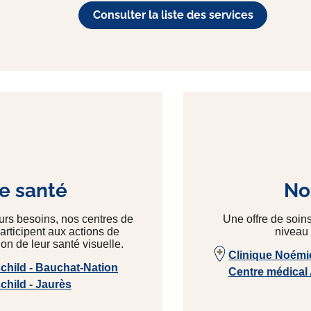
Consulter la liste des services
e santé
Nos
eurs besoins, nos centres de
Une offre de soin
articipent aux actions de
niveau 
on de leur santé visuelle.
Clinique Noémi
hild - Bauchat-Nation
Centre médical
hild - Jaurès