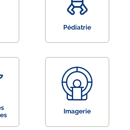
Pédiatrie
és
Imagerie
res