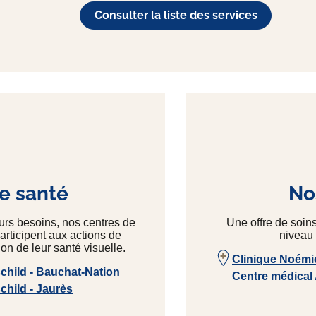
Consulter la liste des services
e santé
Nos
eurs besoins, nos centres de
Une offre de soin
articipent aux actions de
niveau 
on de leur santé visuelle.
Clinique Noémi
hild - Bauchat-Nation
Centre médical
hild - Jaurès