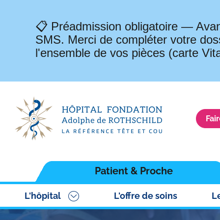
📋 Préadmission obligatoire — Avan
SMS. Merci de compléter votre doss
l'ensemble de vos pièces (carte Vit
Fai
Navigation
Patient & Proche
principale
L'hôpital
L'offre de soins
L