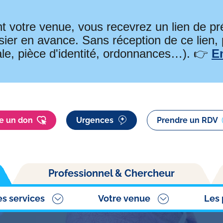
t votre venue, vous recevrez un lien de 
ier en avance. Sans réception de ce lien,
ale, pièce d'identité, ordonnances…). 👉
E
re un don
Urgences
Prendre un RDV
Professionnel & Chercheur
es services
Votre venue
Les 