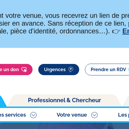
t votre venue, vous recevrez un lien de 
ier en avance. Sans réception de ce lien,
ale, pièce d'identité, ordonnances…). 👉
E
re un don
Urgences
Prendre un RDV
Professionnel & Chercheur
es services
Votre venue
Les 