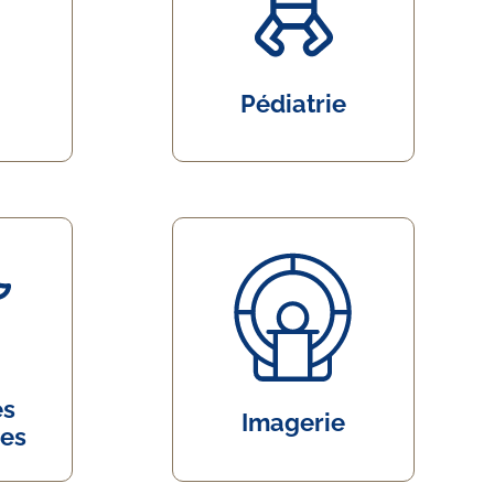
Pédiatrie
és
Imagerie
res