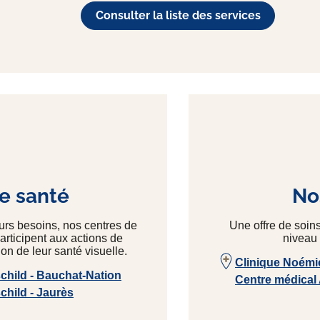
Consulter la liste des services
e santé
Nos
eurs besoins, nos centres de
Une offre de soin
articipent aux actions de
niveau 
on de leur santé visuelle.
Clinique Noémi
hild - Bauchat-Nation
Centre médical
hild - Jaurès