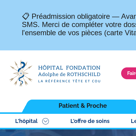
📋 Préadmission obligatoire — Avan
SMS. Merci de compléter votre doss
l'ensemble de vos pièces (carte Vit
Fai
Navigation
Patient & Proche
principale
L'hôpital
L'offre de soins
L