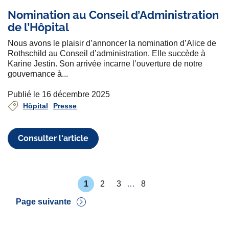
Nomination au Conseil d’Administration
de l’Hôpital
Nous avons le plaisir d’annoncer la nomination d’Alice de
Rothschild au Conseil d’administration. Elle succède à
Karine Jestin. Son arrivée incarne l’ouverture de notre
gouvernance à...
Publié le 16 décembre 2025
Hôpital
Presse
Consulter l'article
P
1
2
3
…
8
r
P
P
P
P
e
a
a
a
a
Pagination
Page suivante
m
g
g
g
g
i
e
e
e
e
D
è