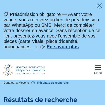
Fe
📋 Préadmission obligatoire — Avant votre
venue, vous recevrez un lien de préadmission
par WhatsApp ou SMS. Merci de compléter
votre dossier en avance. Sans réception de ce
lien, présentez-vous avec l'ensemble de vos
pièces (carte Vitale, pièce d'identité,
ordonnances…). 👉
En savoir plus
Menu
Ouvri
le
men
mobi
Fil
Donateur & Mécène
Résultats de recherche
d'Ariane
Résultats de recherche