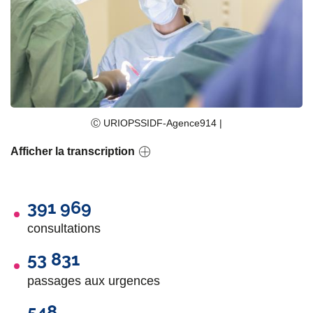
Ⓒ URIOPSSIDF-Agence914 |
Afficher la transcription
391 969
consultations
53 831
passages aux urgences
548