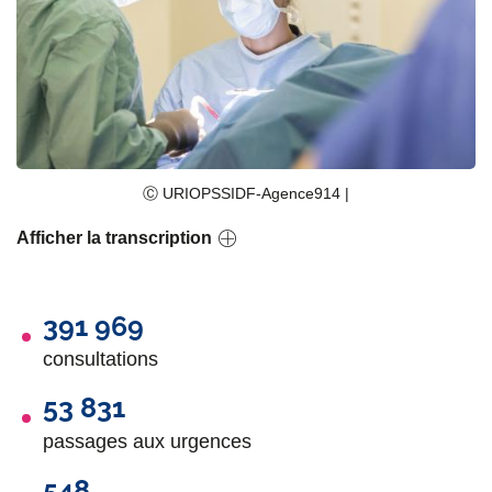
Ⓒ URIOPSSIDF-Agence914 |
Afficher la transcription
391 969
consultations
53 831
passages aux urgences
548